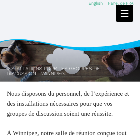
English
Panel de PRA
Skip
Skip
to
to
main
footer
content
INSTALLATIONS POUR LES GROUPES DE
DISCUSSION - WINNIPEG
Nous disposons du personnel, de l’expérience et
des installations nécessaires pour que vos
groupes de discussion soient une réussite.
À Winnipeg, notre salle de réunion conçue tout