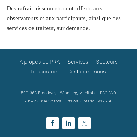
Des rafraîchissements sont offerts aux
observateurs et aux participants, ainsi que des
services de traiteur, sur demande.
FOOTER
À propos de PRA
Services
Secteurs
Ressources
Contactez-nous
500-363 Broadway | Winnipeg, Manitoba | R3C 3N9
705-350 rue Sparks | Ottawa, Ontario | K1R 7S8