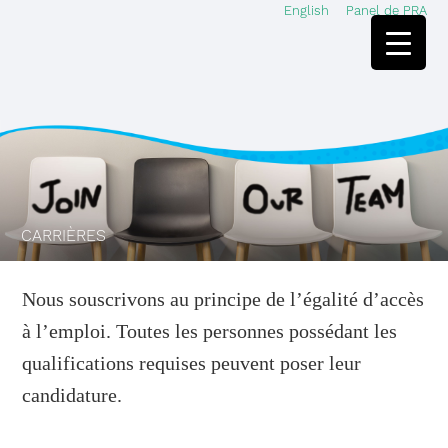
English
Panel de PRA
Skip
Skip
to
to
main
footer
content
CARRIÈRES
Nous souscrivons au principe de l’égalité d’accès
à l’emploi. Toutes les personnes possédant les
qualifications requises peuvent poser leur
candidature.