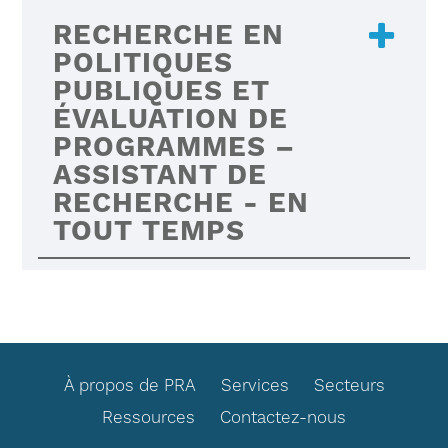
RECHERCHE EN
POLITIQUES
PUBLIQUES ET
ÉVALUATION DE
PROGRAMMES –
ASSISTANT DE
RECHERCHE - EN
TOUT TEMPS
FOOTER
À propos de PRA
Services
Secteurs
Ressources
Contactez-nous