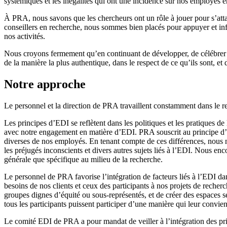
systémiques et les inégalités qui ont une incidence sur nos employés en
À PRA, nous savons que les chercheurs ont un rôle à jouer pour s’atta
conseillers en recherche, nous sommes bien placés pour appuyer et inf
nos activités.
Nous croyons fermement qu’en continuant de développer, de célébrer e
de la manière la plus authentique, dans le respect de ce qu’ils sont, et
Notre approche
Le personnel et la direction de PRA travaillent constamment dans le 
Les principes d’EDI se reflètent dans les politiques et les pratiques 
avec notre engagement en matière d’EDI. PRA souscrit au principe d’équ
diverses de nos employés. En tenant compte de ces différences, nous no
les préjugés inconscients et divers autres sujets liés à l’EDI. Nous e
générale que spécifique au milieu de la recherche.
Le personnel de PRA favorise l’intégration de facteurs liés à l’EDI da
besoins de nos clients et ceux des participants à nos projets de reche
groupes dignes d’équité ou sous-représentés, et de créer des espaces sé
tous les participants puissent participer d’une manière qui leur convie
Le comité EDI de PRA a pour mandat de veiller à l’intégration des prin