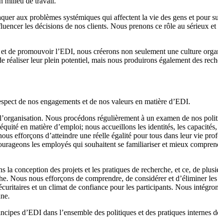
 milieu de travail.
quer aux problèmes systémiques qui affectent la vie des gens et pour su
luencer les décisions de nos clients. Nous prenons ce rôle au sérieux e
t de promouvoir l’EDI, nous créerons non seulement une culture organis
 de réaliser leur plein potentiel, mais nous produirons également des rec
respect de nos engagements et de nos valeurs en matière d’EDI.
de l’organisation. Nous procédons régulièrement à un examen de nos polit
ité en matière d’emploi; nous accueillons les identités, les capacités, l
us efforçons d’atteindre une réelle égalité pour tous dans leur vie prof
ncourageons les employés qui souhaitent se familiariser et mieux compren
ns la conception des projets et les pratiques de recherche, et ce, de p
rche. Nous nous efforçons de comprendre, de considérer et d’éliminer les
curitaires et un climat de confiance pour les participants. Nous intégro
nne.
cipes d’EDI dans l’ensemble des politiques et des pratiques internes de l