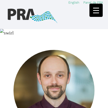
English
Panel de PRA
Skip
Skip
to
to
main
footer
content