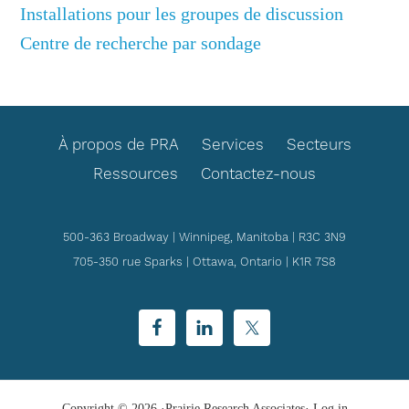
Installations pour les groupes de discussion
Centre de recherche par sondage
FOOTER
À propos de PRA
Services
Secteurs
Ressources
Contactez-nous
500-363 Broadway | Winnipeg, Manitoba | R3C 3N9
705-350 rue Sparks | Ottawa, Ontario | K1R 7S8
Copyright © 2026 ·Prairie Research Associates·
Log in